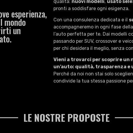
qualità:
nuovi modelli
,
usato sel
pronti a soddisfare ogni esigenza.
ove esperienza,
 il mondo
Con una consulenza dedicata e il
s
accompagneremo in ogni fase della 
irti un
l’auto perfetta per te. Dai modelli co
ato.
passando per SUV, crossover e veico
per chi desidera il meglio, senza c
Vieni a trovarci per scoprire un 
un’auto: qualità, trasparenza e 
Perché da noi non stai solo scegli
condivide la tua stessa passione per
LE NOSTRE PROPOSTE