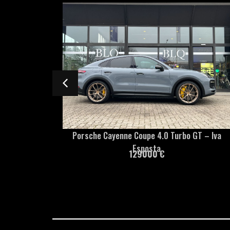
 Cayenne Coupe 4.0 Turbo GT – Iva
Audi Q8 50 3.0 tdi m
Esposta
– I
129000 €