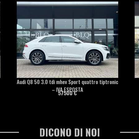
hev Sport quattro tiptronic
Audi Q2 30 2.0 tdi S line e
27200 €
VA ESPOSTA
57500 €
DICONO DI NOI