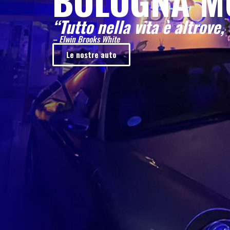
BOLOGNA M
“Tutto nella vita è altrove, 
– Elwin Brooks White
Le nostre auto