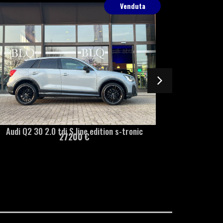
Venduta
dition s-tronic
Mercedes-Benz GLC 220 d Sport 4mati
25900 €