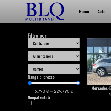
Home
Auto
Filtra per:
Range di prezzo
Mercedes-B
6.790
€
—
229.790
€
4
Neopatentati