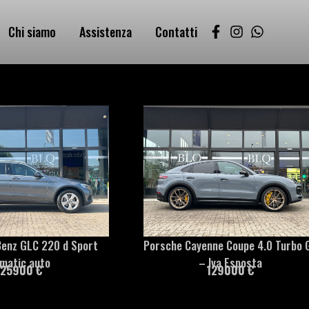
Chi siamo
Assistenza
Contatti
enz GLC 220 d Sport
Porsche Cayenne Coupe 4.0 Turbo 
matic auto
– Iva Esposta
25900 €
129000 €