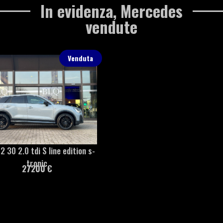
In evidenza
,
Mercedes
vendute
Venduta
2 30 2.0 tdi S line edition s-
tronic
27200 €