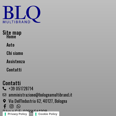
Site map
Home
Auto
Chi siamo
Assistenza
Contatti
Contatti
+39 051728714
amministrazione@bolognamultibrand.it
Via Dell'Industria 62, 40127, Bologna
P.Iva e C.F.: 02916561208
-
Privacy Policy
Cookie Policy