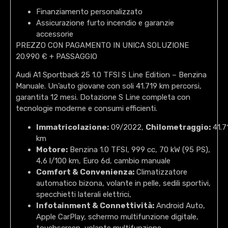
Finanziamento personalizzato
Assicurazione furto incendio e garanzie
accessorie
PREZZO CON PAGAMENTO IN UNICA SOLUZIONE
20.990 € + PASSAGGIO
Audi A1 Sportback 25 1.0 TFSI S Line Edition – Benzina
Manuale. Un’auto giovane con soli 41.719 km percorsi,
garantita 12 mesi. Dotazione S Line completa con
tecnologie moderne e consumi efficienti.
Immatricolazione:
09/2022,
Chilometraggio:
41.7
km
Motore:
Benzina 1.0 TFSI, 999 cc, 70 kW (95 PS),
4,6 l/100 km, Euro 6d, cambio manuale
Comfort & Convenienza:
Climatizzatore
automatico bizona, volante in pelle, sedili sportivi,
specchietti laterali elettrici,
Infotainment & Connettività:
Android Auto,
Apple CarPlay, schermo multifunzione digitale,
touchscreen, volante multifunzione