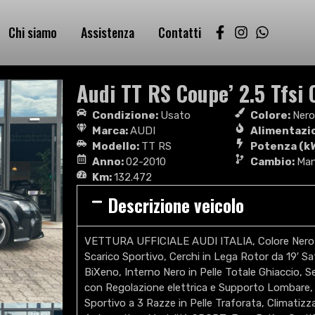
Chi siamo
Assistenza
Contatti
Audi TT RS Coupe’ 2.5 Tfsi 
Condizione:
Usato
Colore:
Ner
Marca:
AUDI
Alimentazi
Modello:
TT RS
Potenza (k
Anno:
02-2010
Cambio:
Man
Km:
132.472
Descrizione veicolo
VETTURA UFFICIALE AUDI ITALIA, Colore Nero 
Scarico Sportivo, Cerchi in Lega Rotor da 19′ Sat
BiXeno, Interno Nero in Pelle Totale Ghiaccio, Sed
con Regolazione elettrica e Supporto Lombare,
Sportivo a 3 Razze in Pelle Traforata, Climatizz