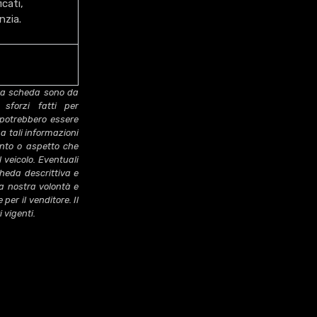
cati,
nzia.
esta scheda sono da
 sforzi fatti per
 potrebbero essere
a tali informazioni
ento o aspetto che
 veicolo. Eventuali
cheda descrittiva e
la nostra volontà e
er il venditore. Il
 vigenti.