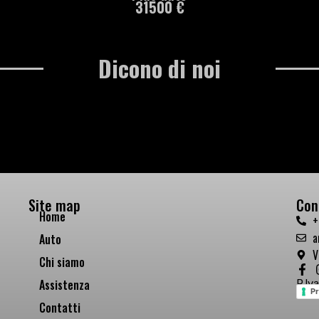
31500 €
Dicono di noi
Site map
Con
Home
+
a
Auto
V
Chi siamo
Assistenza
P.Iv
Pr
Contatti