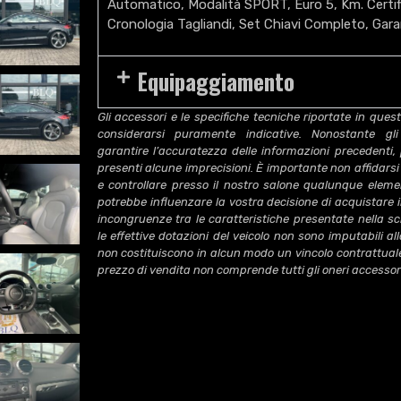
Automatico, Modalità SPORT, Euro 5, Km. Certifi
Cronologia Tagliandi, Set Chiavi Completo, Gara
Equipaggiamento
Gli accessori e le specifiche tecniche riportate in qu
considerarsi puramente indicative. Nonostante gli
garantire l’accuratezza delle informazioni precedenti,
presenti alcune imprecisioni. È importante non affidarsi 
e controllare presso il nostro salone qualunque elem
potrebbe influenzare la vostra decisione di acquistare il
incongruenze tra le caratteristiche presentate nella s
le effettive dotazioni del veicolo non sono imputabili al
non costituiscono in alcun modo un vincolo contrattuale p
prezzo di vendita non comprende tutti gli oneri accessori