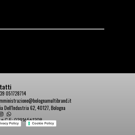
tatti
39 051728714
mministrazione@bolognamultibrand.it
ia Dell'Industria 62, 40127, Bologna
a e C.F.: 02916561208
-
ivacy Policy
Cookie Policy