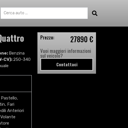
Quattro
27890 €
Prezzo:
o
Vuoi maggiori informazioni
one:
Benzina
sul veicolo?
W-CV):
250-340
Contattaci
uale
Pastello,
in, Fari
ili Anteriori
 Volante
atore